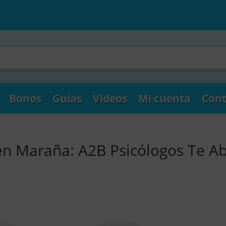
Bonos
Guías
Videos
Mi cuenta
Cont
en Maraña: A2B Psicólogos Te A