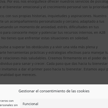
iva. Por eso, nos enorgullece ofrecer nuestros servicios de psicolo
l bienestar emocional y el crecimiento personal son la prioridad
, con sus propias historias, inquietudes y aspiraciones. Nuestro
erte un acompañamiento personalizado y cercano, adaptado a tus
avesando un momento de ansiedad, estrés, dificultades en tus
 para conocerte mejor y potenciar tus recursos internos, en A2B
. No tienes que enfrentar estas situaciones en soledad.
lse a superar los obstáculos y a vivir una vida más plena y
te herramientas prácticas y estrategias efectivas para manejar t
ir relaciones más saludables. Creemos firmemente en el poder de 
ividuo para sanar y crecer. Cada paso que das hacia tu bienestar
e invitamos a dar el primer paso hacia tu bienestar. Estamos aquí 
esionalidad que mereces.
Gestionar el consentimiento de las cookies
erceros con
Funcional
ersonales sin