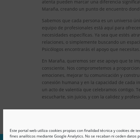
atenta pueden marcar una diferencia significat
Maraña, creando un punto de encuentro donde e
Sabemos que cada persona es un universo único
equipo de profesionales está aquí para ofrec
necesidades específicas. Ya sea que estés atr
relaciones, o simplemente buscando un espacio
Psicólogos encontrarás el apoyo que necesitas
En Maraña, queremos ser ese apoyo que te impu
consciente. Nos comprometemos a proporcionar
emociones, mejorar tu comunicación y constru
conexión humana y en la capacidad de cada ind
un acto de valentía que celebramos contigo. T
escucharte, sin juicio, y con la calidez y prof
Este portal web utiliza cookies propias con finalidad técnica y cookies de t
fines analíticos mediante Google Analytics. No se recaban ni ceden datos p