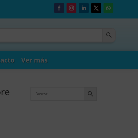
acto
Ver más
bre