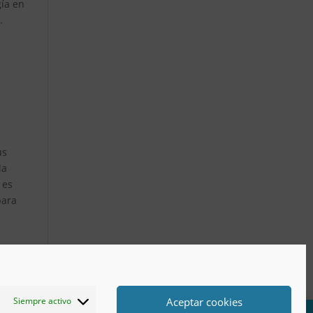
gía en
.
us
la
 es
para
Aceptar cookies
Siempre activo