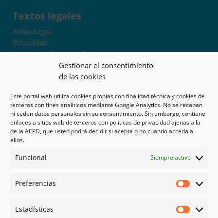
Textos legales
Aviso Legal
Privacidad
Política de Cookies UE
Términos y condiciones
Gestionar el consentimiento
Exoneración de responsabilidad
de las cookies
Este portal web utiliza cookies propias con finalidad técnica y cookies de
Mapa del sitio
terceros con fines analíticos mediante Google Analytics. No se recaban
ni ceden datos personales sin su consentimiento. Sin embargo, contiene
Mi cuenta
enlaces a sitios web de terceros con políticas de privacidad ajenas a la
Tienda
de la AEPD, que usted podrá decidir si acepta o no cuando acceda a
Psicología en Murcia
ellos.
Bonos
Funcional
Siempre activo
Guías
Preferencias
Redes sociales
Preferen
Facebook
Estadísticas
Instagram
Estadíst