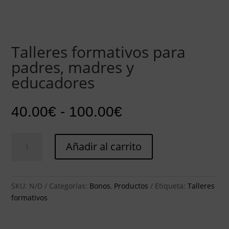
Talleres formativos para
padres, madres y
educadores
Rango
40.00
€
-
100.00
€
de
precios:
Talleres
desde
Añadir al carrito
formativos
40.00€
para
hasta
padres,
100.00€
madres
SKU:
N/D
Categorías:
Bonos
,
Productos
Etiqueta:
Talleres
y
formativos
educadores
cantidad