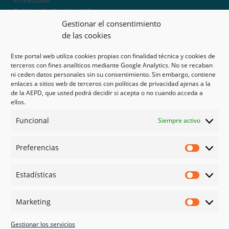
Política de Cookies UE
Términos y condiciones
Gestionar el consentimiento
Exoneración de responsabilidad
de las cookies
Este portal web utiliza cookies propias con finalidad técnica y cookies de
Mapa del sitio
terceros con fines analíticos mediante Google Analytics. No se recaban
ni ceden datos personales sin su consentimiento. Sin embargo, contiene
Mi cuenta
enlaces a sitios web de terceros con políticas de privacidad ajenas a la
Tienda
de la AEPD, que usted podrá decidir si acepta o no cuando acceda a
Psicología en Murcia
ellos.
Bonos
Funcional
Siempre activo
Guías
Preferencias
Redes sociales
Preferen
Facebook
Estadísticas
Instagram
Estadíst
Doctoralia
Marketing
Linked in
Marketi
X
Gestionar los servicios