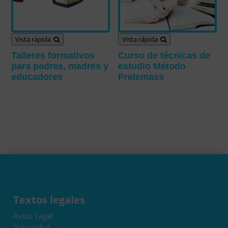
Vista rápida
Vista rápida
Talleres formativos
Curso de técnicas de
para padres, madres y
estudio Método
educadores
Prelemass
Textos legales
Aviso Legal
Privacidad