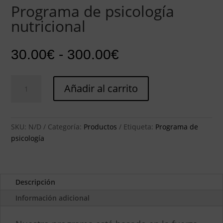
Programa de psicología
nutricional
Rango
30.00
€
-
300.00
€
de
precios:
Programa
desde
Añadir al carrito
de
30.00€
psicología
hasta
nutricional
300.00€
cantidad
SKU:
N/D
Categoría:
Productos
Etiqueta:
Programa de
psicología
Descripción
Información adicional