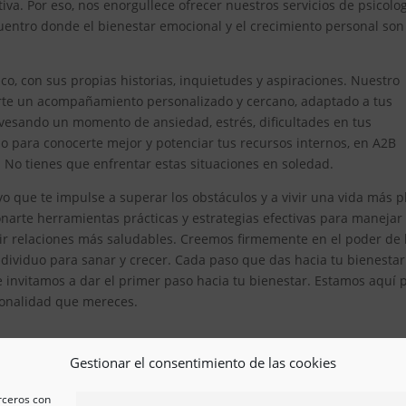
iva. Por eso, nos enorgullece ofrecer nuestros servicios de psicolo
entro donde el bienestar emocional y el crecimiento personal son
, con sus propias historias, inquietudes y aspiraciones. Nuestro
erte un acompañamiento personalizado y cercano, adaptado a tus
avesando un momento de ansiedad, estrés, dificultades en tus
 para conocerte mejor y potenciar tus recursos internos, en A2B
. No tienes que enfrentar estas situaciones en soledad.
 que te impulse a superar los obstáculos y a vivir una vida más p
arte herramientas prácticas y estrategias efectivas para manejar
ir relaciones más saludables. Creemos firmemente en el poder de 
ividuo para sanar y crecer. Cada paso que das hacia tu bienestar
e invitamos a dar el primer paso hacia tu bienestar. Estamos aquí 
esionalidad que mereces.
Gestionar el consentimiento de las cookies
erceros con