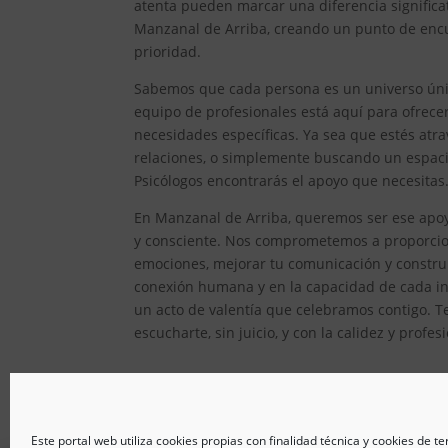
atenta pueden marcar una diferencia significat
Manzanal de Arriba, creando un punto de encu
prioridad.
Sabemos que cada persona es un universo único
equipo de profesionales está aquí para ofrec
necesidades específicas. Ya sea que estés atr
relaciones, o simplemente buscando un espacio
Psicólogos encontrarás el apoyo que necesitas
En Manzanal de Arriba, queremos ser ese apoyo
y consciente. Nos comprometemos a proporcion
emociones, mejorar tu comunicación y constru
conexión humana y en la capacidad de cada ind
un acto de valentía que celebramos contigo. T
escucharte, sin juicio, y con la calidez y prof
Este portal web utiliza cookies propias con finalidad técnica y cookies de t