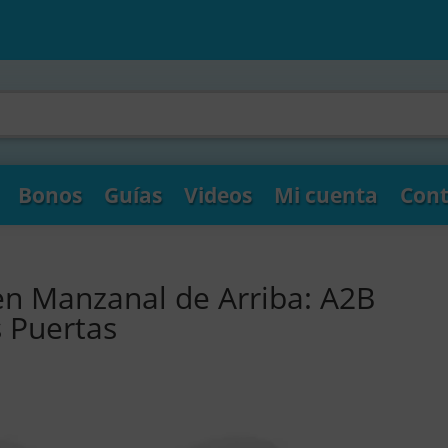
Bonos
Guías
Videos
Mi cuenta
Cont
en Manzanal de Arriba: A2B
s Puertas