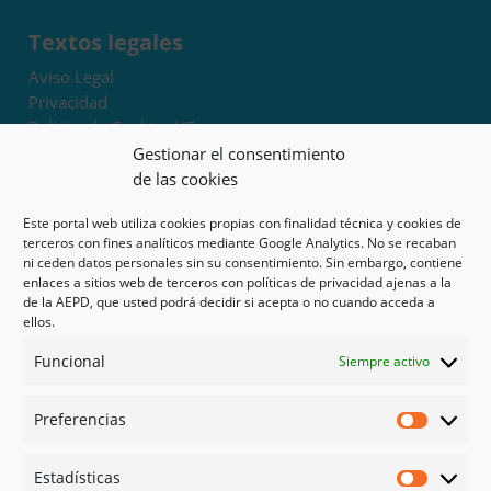
Textos legales
Aviso Legal
Privacidad
Política de Cookies UE
Términos y condiciones
Gestionar el consentimiento
Exoneración de responsabilidad
de las cookies
Este portal web utiliza cookies propias con finalidad técnica y cookies de
Mapa del sitio
terceros con fines analíticos mediante Google Analytics. No se recaban
ni ceden datos personales sin su consentimiento. Sin embargo, contiene
Mi cuenta
enlaces a sitios web de terceros con políticas de privacidad ajenas a la
Tienda
de la AEPD, que usted podrá decidir si acepta o no cuando acceda a
Psicología en Murcia
ellos.
Bonos
Funcional
Siempre activo
Guías
Preferencias
Redes sociales
Preferen
Facebook
Estadísticas
Instagram
Estadíst