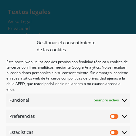
Textos legales
Aviso Legal
Privacidad
Política de Cookies UE
Términos y condiciones
Gestionar el consentimiento
Exoneración de responsabilidad
de las cookies
Este portal web utiliza cookies propias con finalidad técnica y cookies de
Mapa del sitio
terceros con fines analíticos mediante Google Analytics. No se recaban
ni ceden datos personales sin su consentimiento. Sin embargo, contiene
Mi cuenta
enlaces a sitios web de terceros con políticas de privacidad ajenas a la
Tienda
de la AEPD, que usted podrá decidir si acepta o no cuando acceda a
Psicología en Murcia
ellos.
Bonos
Funcional
Siempre activo
Guías
Preferencias
Redes sociales
Preferen
Facebook
Estadísticas
Instagram
Estadíst