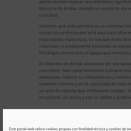
atenta pueden marcar una diferencia significat
Mancera de Arriba, creando un punto de encue
prioridad.
Sabemos que cada persona es un universo único
equipo de profesionales está aquí para ofrec
necesidades específicas. Ya sea que estés atr
relaciones, o simplemente buscando un espacio
Psicólogos encontrarás el apoyo que necesitas
En Mancera de Arriba, queremos ser ese apoyo 
consciente. Nos comprometemos a proporcionar
emociones, mejorar tu comunicación y constru
conexión humana y en la capacidad de cada ind
un acto de valentía que celebramos contigo. T
escucharte, sin juicio, y con la calidez y prof
Este portal web utiliza cookies propias con finalidad técnica y cookies de t