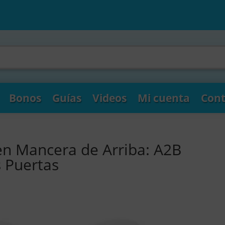
Bonos
Guías
Videos
Mi cuenta
Cont
en Mancera de Arriba: A2B
s Puertas