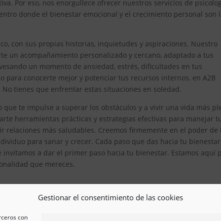
iva. Por eso, nos enorgullece ofrecer nuestros servicios de psicolo
ntro donde el bienestar emocional y el crecimiento personal son 
, con sus propias historias, inquietudes y aspiraciones. Nuestro
erte un acompañamiento personalizado y cercano, adaptado a tus
avesando un momento de ansiedad, estrés, dificultades en tus
 para conocerte mejor y potenciar tus recursos internos, en A2B
. No tienes que enfrentar estas situaciones en soledad.
que te impulse a superar los obstáculos y a vivir una vida más pl
te herramientas prácticas y estrategias efectivas para manejar t
ir relaciones más saludables. Creemos firmemente en el poder de 
ividuo para sanar y crecer. Cada paso que das hacia tu bienestar
e invitamos a dar el primer paso hacia tu bienestar. Estamos aquí 
esionalidad que mereces.
Gestionar el consentimiento de las cookies
erceros con