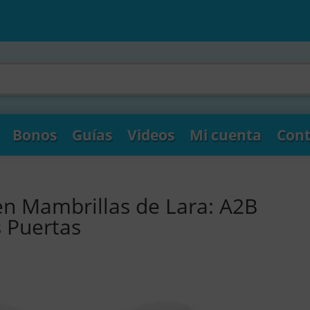
Bonos
Guías
Videos
Mi cuenta
Cont
en Mambrillas de Lara: A2B
s Puertas