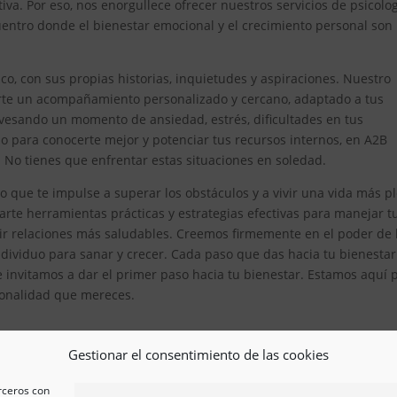
iva. Por eso, nos enorgullece ofrecer nuestros servicios de psicolo
ntro donde el bienestar emocional y el crecimiento personal son 
, con sus propias historias, inquietudes y aspiraciones. Nuestro
erte un acompañamiento personalizado y cercano, adaptado a tus
avesando un momento de ansiedad, estrés, dificultades en tus
 para conocerte mejor y potenciar tus recursos internos, en A2B
. No tienes que enfrentar estas situaciones en soledad.
 que te impulse a superar los obstáculos y a vivir una vida más p
te herramientas prácticas y estrategias efectivas para manejar t
ir relaciones más saludables. Creemos firmemente en el poder de 
ividuo para sanar y crecer. Cada paso que das hacia tu bienestar
e invitamos a dar el primer paso hacia tu bienestar. Estamos aquí 
esionalidad que mereces.
Gestionar el consentimiento de las cookies
erceros con