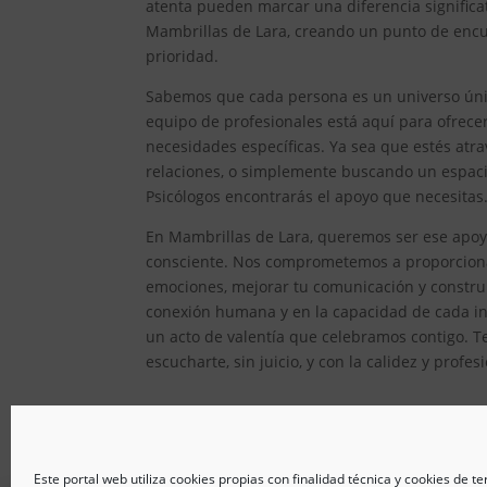
atenta pueden marcar una diferencia significat
Mambrillas de Lara, creando un punto de encue
prioridad.
Sabemos que cada persona es un universo único
equipo de profesionales está aquí para ofrec
necesidades específicas. Ya sea que estés atr
relaciones, o simplemente buscando un espacio
Psicólogos encontrarás el apoyo que necesitas
En Mambrillas de Lara, queremos ser ese apoyo
consciente. Nos comprometemos a proporcionar
emociones, mejorar tu comunicación y constru
conexión humana y en la capacidad de cada ind
un acto de valentía que celebramos contigo. T
escucharte, sin juicio, y con la calidez y prof
Este portal web utiliza cookies propias con finalidad técnica y cookies de t