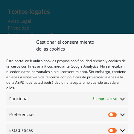
Textos legales
Aviso Legal
Privacidad
Política de Cookies UE
Términos y condiciones
Gestionar el consentimiento
Exoneración de responsabilidad
de las cookies
Este portal web utiliza cookies propias con finalidad técnica y cookies de
Mapa del sitio
terceros con fines analíticos mediante Google Analytics. No se recaban
ni ceden datos personales sin su consentimiento. Sin embargo, contiene
Mi cuenta
enlaces a sitios web de terceros con políticas de privacidad ajenas a la
Tienda
de la AEPD, que usted podrá decidir si acepta o no cuando acceda a
Psicología en Murcia
ellos.
Bonos
Funcional
Siempre activo
Guías
Preferencias
Redes sociales
Preferen
Facebook
Estadísticas
Instagram
Estadíst