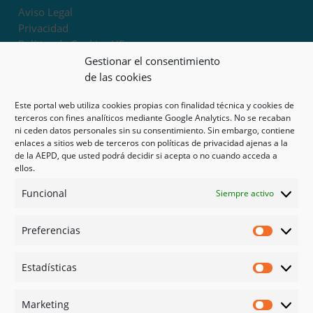
Aviso Legal
Privacidad
Política de Cookies UE
Términos y condiciones
Gestionar el consentimiento
Exoneración de responsabilidad
de las cookies
Este portal web utiliza cookies propias con finalidad técnica y cookies de
Mapa del sitio
terceros con fines analíticos mediante Google Analytics. No se recaban
ni ceden datos personales sin su consentimiento. Sin embargo, contiene
Mi cuenta
enlaces a sitios web de terceros con políticas de privacidad ajenas a la
Tienda
de la AEPD, que usted podrá decidir si acepta o no cuando acceda a
Psicología en Murcia
ellos.
Bonos
Funcional
Siempre activo
Guías
Preferencias
Redes sociales
Preferen
Facebook
Estadísticas
Instagram
Estadíst
Doctoralia
Marketing
Linked in
Marketi