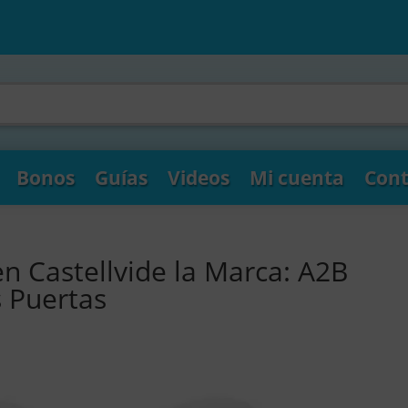
Bonos
Guías
Videos
Mi cuenta
Cont
n Castellvide la Marca: A2B
s Puertas