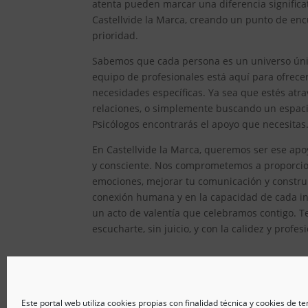
atenta pueden marcar una diferencia significat
Castellvide la Marca, creando un punto de enc
prioridad.
Sabemos que cada persona es un universo único
equipo de profesionales está aquí para ofrec
necesidades específicas. Ya sea que estés atr
relaciones, o simplemente buscando un espacio
Psicólogos encontrarás el apoyo que necesitas
En Castellvide la Marca, queremos ser ese apo
y consciente. Nos comprometemos a proporcion
emociones, mejorar tu comunicación y constru
conexión humana y en la capacidad de cada ind
un acto de valentía que celebramos contigo. T
escucharte, sin juicio, y con la calidez y prof
Este portal web utiliza cookies propias con finalidad técnica y cookies de t