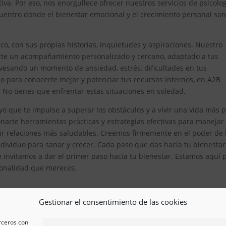
iva. Por eso, nos enorgullece ofrecer nuestros servicios de psicolo
uentro donde el bienestar emocional y el crecimiento personal son
, con sus propias historias, inquietudes y aspiraciones. Nuestro
erte un acompañamiento personalizado y cercano, adaptado a tus
avesando un momento de ansiedad, estrés, dificultades en tus
 para conocerte mejor y potenciar tus recursos internos, en A2B
. No tienes que enfrentar estas situaciones en soledad.
yo que te impulse a superar los obstáculos y a vivir una vida más 
arte herramientas prácticas y estrategias efectivas para manejar
ir relaciones más saludables. Creemos firmemente en el poder de 
ividuo para sanar y crecer. Cada paso que das hacia tu bienestar
e invitamos a dar el primer paso hacia tu bienestar. Estamos aquí 
esionalidad que mereces.
Gestionar el consentimiento de las cookies
erceros con