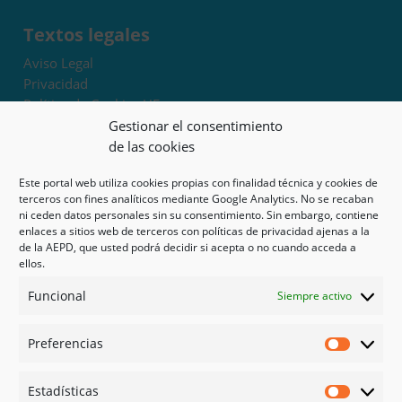
Textos legales
Aviso Legal
Privacidad
Política de Cookies UE
Términos y condiciones
Gestionar el consentimiento
Exoneración de responsabilidad
de las cookies
Este portal web utiliza cookies propias con finalidad técnica y cookies de
Mapa del sitio
terceros con fines analíticos mediante Google Analytics. No se recaban
ni ceden datos personales sin su consentimiento. Sin embargo, contiene
Mi cuenta
enlaces a sitios web de terceros con políticas de privacidad ajenas a la
Tienda
de la AEPD, que usted podrá decidir si acepta o no cuando acceda a
Psicología en Murcia
ellos.
Bonos
Funcional
Siempre activo
Guías
Preferencias
Redes sociales
Preferen
Facebook
Estadísticas
Instagram
Estadíst