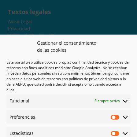
Textos legales
Aviso Legal
Privacidad
Política de Cookies UE
Términos y condiciones
Gestionar el consentimiento
Exoneración de responsabilidad
de las cookies
Este portal web utiliza cookies propias con finalidad técnica y cookies de
Mapa del sitio
terceros con fines analíticos mediante Google Analytics. No se recaban
ni ceden datos personales sin su consentimiento. Sin embargo, contiene
Mi cuenta
enlaces a sitios web de terceros con políticas de privacidad ajenas a la
Tienda
de la AEPD, que usted podrá decidir si acepta o no cuando acceda a
Psicología en Murcia
ellos.
Bonos
Funcional
Siempre activo
Guías
Preferencias
Redes sociales
Preferen
Facebook
Estadísticas
Instagram
Estadíst