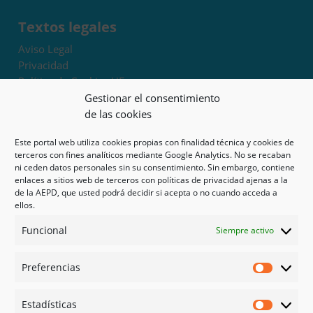
Textos legales
Aviso Legal
Privacidad
Política de Cookies UE
Términos y condiciones
Gestionar el consentimiento
Exoneración de responsabilidad
de las cookies
Este portal web utiliza cookies propias con finalidad técnica y cookies de
Mapa del sitio
terceros con fines analíticos mediante Google Analytics. No se recaban
ni ceden datos personales sin su consentimiento. Sin embargo, contiene
Mi cuenta
enlaces a sitios web de terceros con políticas de privacidad ajenas a la
Tienda
de la AEPD, que usted podrá decidir si acepta o no cuando acceda a
Psicología en Murcia
ellos.
Bonos
Funcional
Siempre activo
Guías
Preferencias
Redes sociales
Preferen
Facebook
Estadísticas
Instagram
Estadíst