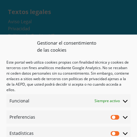
Textos legales
Aviso Legal
Privacidad
Política de Cookies UE
Términos y condiciones
Gestionar el consentimiento
Exoneración de responsabilidad
de las cookies
Este portal web utiliza cookies propias con finalidad técnica y cookies de
Mapa del sitio
terceros con fines analíticos mediante Google Analytics. No se recaban
ni ceden datos personales sin su consentimiento. Sin embargo, contiene
Mi cuenta
enlaces a sitios web de terceros con políticas de privacidad ajenas a la
Tienda
de la AEPD, que usted podrá decidir si acepta o no cuando acceda a
Psicología en Murcia
ellos.
Bonos
Funcional
Siempre activo
Guías
Preferencias
Redes sociales
Preferen
Facebook
Estadísticas
Instagram
Estadíst