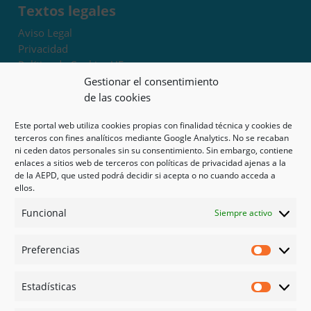
Textos legales
Aviso Legal
Privacidad
Política de Cookies UE
Términos y condiciones
Gestionar el consentimiento
Exoneración de responsabilidad
de las cookies
Este portal web utiliza cookies propias con finalidad técnica y cookies de
Mapa del sitio
terceros con fines analíticos mediante Google Analytics. No se recaban
ni ceden datos personales sin su consentimiento. Sin embargo, contiene
Mi cuenta
enlaces a sitios web de terceros con políticas de privacidad ajenas a la
Tienda
de la AEPD, que usted podrá decidir si acepta o no cuando acceda a
Psicología en Murcia
ellos.
Bonos
Funcional
Siempre activo
Guías
Preferencias
Redes sociales
Preferen
Facebook
Estadísticas
Instagram
Estadíst
Doctoralia