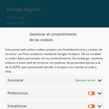
Textos legales
Aviso Legal
Privacidad
Política de Cookies UE
Términos y condiciones
Gestionar el consentimiento
Exoneración de responsabilidad
de las cookies
Este portal web utiliza cookies propias con finalidad técnica y cookies de
Mapa del sitio
terceros con fines analíticos mediante Google Analytics. No se recaban
ni ceden datos personales sin su consentimiento. Sin embargo, contiene
Mi cuenta
enlaces a sitios web de terceros con políticas de privacidad ajenas a la
Tienda
de la AEPD, que usted podrá decidir si acepta o no cuando acceda a
Psicología en Murcia
ellos.
Bonos
Funcional
Siempre activo
Guías
Preferencias
Redes sociales
Preferen
Facebook
Estadísticas
Instagram
Estadíst