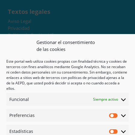
Textos legales
Aviso Legal
Privacidad
Política de Cookies UE
Términos y condiciones
Gestionar el consentimiento
Exoneración de responsabilidad
de las cookies
Este portal web utiliza cookies propias con finalidad técnica y cookies de
Mapa del sitio
terceros con fines analíticos mediante Google Analytics. No se recaban
ni ceden datos personales sin su consentimiento. Sin embargo, contiene
Mi cuenta
enlaces a sitios web de terceros con políticas de privacidad ajenas a la
Tienda
de la AEPD, que usted podrá decidir si acepta o no cuando acceda a
Psicología en Murcia
ellos.
Bonos
Funcional
Siempre activo
Guías
Preferencias
Redes sociales
Preferen
Facebook
Estadísticas
Instagram
Estadíst