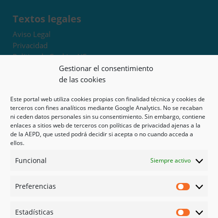
Textos legales
Aviso Legal
Privacidad
Política de Cookies UE
Términos y condiciones
Gestionar el consentimiento
Exoneración de responsabilidad
de las cookies
Este portal web utiliza cookies propias con finalidad técnica y cookies de
Mapa del sitio
terceros con fines analíticos mediante Google Analytics. No se recaban
ni ceden datos personales sin su consentimiento. Sin embargo, contiene
Mi cuenta
enlaces a sitios web de terceros con políticas de privacidad ajenas a la
Tienda
de la AEPD, que usted podrá decidir si acepta o no cuando acceda a
Psicología en Murcia
ellos.
Bonos
Funcional
Siempre activo
Guías
Preferencias
Redes sociales
Preferen
Facebook
Estadísticas
Instagram
Estadíst