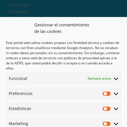
Aviso Legal
Privacidad
Política de Cookies UE
Términos y condiciones
Gestionar el consentimiento
Exoneración de responsabilidad
de las cookies
Este portal web utiliza cookies propias con finalidad técnica y cookies de
Mapa del sitio
terceros con fines analíticos mediante Google Analytics. No se recaban
ni ceden datos personales sin su consentimiento. Sin embargo, contiene
Mi cuenta
enlaces a sitios web de terceros con políticas de privacidad ajenas a la
Tienda
de la AEPD, que usted podrá decidir si acepta o no cuando acceda a
Psicología en Murcia
ellos.
Bonos
Funcional
Siempre activo
Guías
Preferencias
Redes sociales
Preferen
Facebook
Estadísticas
Instagram
Estadíst
Doctoralia
Marketing
Linked in
Marketi