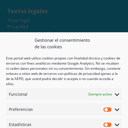
Textos legales
Aviso Legal
Privacidad
Política de Cookies UE
Términos y condiciones
Gestionar el consentimiento
Exoneración de responsabilidad
de las cookies
Este portal web utiliza cookies propias con finalidad técnica y cookies de
Mapa del sitio
terceros con fines analíticos mediante Google Analytics. No se recaban
ni ceden datos personales sin su consentimiento. Sin embargo, contiene
Mi cuenta
enlaces a sitios web de terceros con políticas de privacidad ajenas a la
Tienda
de la AEPD, que usted podrá decidir si acepta o no cuando acceda a
Psicología en Murcia
ellos.
Bonos
Funcional
Siempre activo
Guías
Preferencias
Redes sociales
Preferen
Facebook
Estadísticas
Instagram
Estadíst