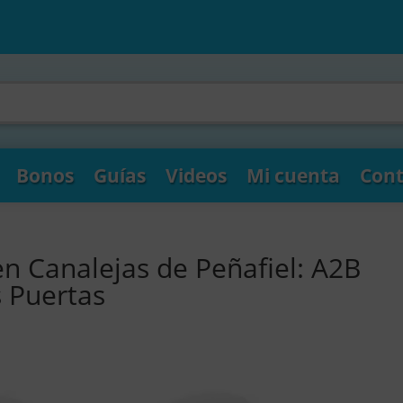
Bonos
Guías
Videos
Mi cuenta
Cont
en Canalejas de Peñafiel: A2B
s Puertas