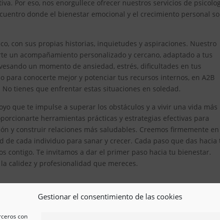
iva. Por eso, nos enorgullece ofrecer nuestros servicios de psicolo
cuentro donde el bienestar emocional y el crecimiento personal so
, con sus propias historias, inquietudes y aspiraciones. Nuestro
erte un acompañamiento personalizado y cercano, adaptado a tus
avesando un momento de ansiedad, estrés, dificultades en tus
 para conocerte mejor y potenciar tus recursos internos, en A2B
. No tienes que enfrentar estas situaciones en soledad.
oyo que te impulse a superar los obstáculos y a vivir una vida más
orcionarte herramientas prácticas y estrategias efectivas para
ón y construir relaciones más saludables. Creemos firmemente en
d de cada individuo para sanar y crecer. Cada paso que das hacia 
s contigo. Te invitamos a dar el primer paso hacia tu bienestar.
n la calidez y profesionalidad que mereces.
Gestionar el consentimiento de las cookies
erceros con