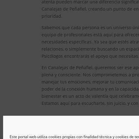
atenta pueden marcar una diferencia significat
Canalejas de Peñafiel, creando un punto de en
prioridad.
Sabemos que cada persona es un universo único
equipo de profesionales está aquí para ofrec
necesidades específicas. Ya sea que estés atr
relaciones, o simplemente buscando un espacio
Psicólogos encontrarás el apoyo que necesitas
En Canalejas de Peñafiel, queremos ser ese ap
plena y consciente. Nos comprometemos a prop
manejar tus emociones, mejorar tu comunicaci
poder de la conexión humana y en la capacida
bienestar es un acto de valentía que celebramo
Estamos aquí para escucharte, sin juicio, y co
Este portal web utiliza cookies propias con finalidad técnica y cookies de t