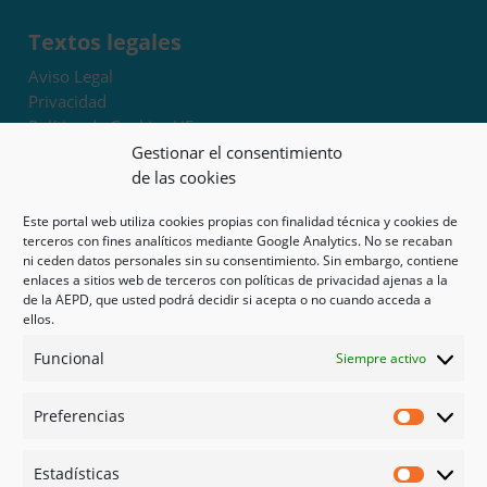
Textos legales
Aviso Legal
Privacidad
Política de Cookies UE
Términos y condiciones
Gestionar el consentimiento
Exoneración de responsabilidad
de las cookies
Este portal web utiliza cookies propias con finalidad técnica y cookies de
Mapa del sitio
terceros con fines analíticos mediante Google Analytics. No se recaban
ni ceden datos personales sin su consentimiento. Sin embargo, contiene
Mi cuenta
enlaces a sitios web de terceros con políticas de privacidad ajenas a la
Tienda
de la AEPD, que usted podrá decidir si acepta o no cuando acceda a
Psicología en Murcia
ellos.
Bonos
Funcional
Siempre activo
Guías
Preferencias
Redes sociales
Preferen
Facebook
Estadísticas
Instagram
Estadíst