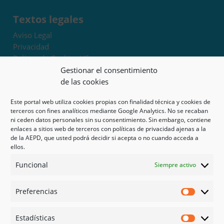
Textos legales
Aviso Legal
Privacidad
Política de Cookies UE
Términos y condiciones
Gestionar el consentimiento
Exoneración de responsabilidad
de las cookies
Este portal web utiliza cookies propias con finalidad técnica y cookies de
Mapa del sitio
terceros con fines analíticos mediante Google Analytics. No se recaban
ni ceden datos personales sin su consentimiento. Sin embargo, contiene
Mi cuenta
enlaces a sitios web de terceros con políticas de privacidad ajenas a la
Tienda
de la AEPD, que usted podrá decidir si acepta o no cuando acceda a
Psicología en Murcia
ellos.
Bonos
Funcional
Siempre activo
Guías
Preferencias
Redes sociales
Preferen
Facebook
Estadísticas
Instagram
Estadíst