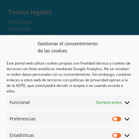
Textos legales
Aviso Legal
Privacidad
Política de Cookies UE
Términos y condiciones
Gestionar el consentimiento
Exoneración de responsabilidad
de las cookies
Este portal web utiliza cookies propias con finalidad técnica y cookies de
Mapa del sitio
terceros con fines analíticos mediante Google Analytics. No se recaban
ni ceden datos personales sin su consentimiento. Sin embargo, contiene
Mi cuenta
enlaces a sitios web de terceros con políticas de privacidad ajenas a la
Tienda
de la AEPD, que usted podrá decidir si acepta o no cuando acceda a
Psicología en Murcia
ellos.
Bonos
Funcional
Siempre activo
Guías
Preferencias
Redes sociales
Preferen
Facebook
Estadísticas
Instagram
Estadíst