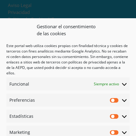
Aviso Legal
Privacidad
Política de Cookies UE
Términos y condiciones
Gestionar el consentimiento
Exoneración de responsabilidad
de las cookies
Este portal web utiliza cookies propias con finalidad técnica y cookies de
Mapa del sitio
terceros con fines analíticos mediante Google Analytics. No se recaban
ni ceden datos personales sin su consentimiento. Sin embargo, contiene
Mi cuenta
enlaces a sitios web de terceros con políticas de privacidad ajenas a la
Tienda
de la AEPD, que usted podrá decidir si acepta o no cuando acceda a
Psicología en Murcia
ellos.
Bonos
Funcional
Siempre activo
Guías
Preferencias
Redes sociales
Preferen
Facebook
Estadísticas
Instagram
Estadíst
Doctoralia
Marketing
Linked in
Marketi