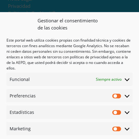
Privacidad
Política de Cookies UE
Términos y condiciones
Gestionar el consentimiento
Exoneración de responsabilidad
de las cookies
Este portal web utiliza cookies propias con finalidad técnica y cookies de
Mapa del sitio
terceros con fines analíticos mediante Google Analytics. No se recaban
ni ceden datos personales sin su consentimiento. Sin embargo, contiene
Mi cuenta
enlaces a sitios web de terceros con políticas de privacidad ajenas a la
Tienda
de la AEPD, que usted podrá decidir si acepta o no cuando acceda a
Psicología en Murcia
ellos.
Bonos
Funcional
Siempre activo
Guías
Preferencias
Redes sociales
Preferen
Facebook
Estadísticas
Instagram
Estadíst
Doctoralia
Marketing
Linked in
Marketi
X