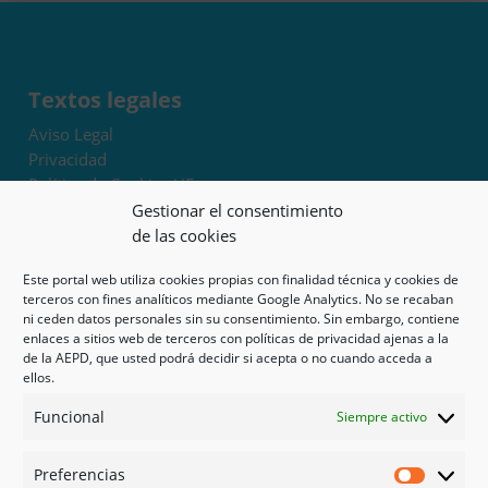
Textos legales
Aviso Legal
Privacidad
Política de Cookies UE
Términos y condiciones
Gestionar el consentimiento
Exoneración de responsabilidad
de las cookies
Este portal web utiliza cookies propias con finalidad técnica y cookies de
Mapa del sitio
terceros con fines analíticos mediante Google Analytics. No se recaban
ni ceden datos personales sin su consentimiento. Sin embargo, contiene
Mi cuenta
enlaces a sitios web de terceros con políticas de privacidad ajenas a la
Tienda
de la AEPD, que usted podrá decidir si acepta o no cuando acceda a
Psicología en Murcia
ellos.
Bonos
Funcional
Siempre activo
Guías
Preferencias
Redes sociales
Preferen