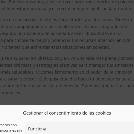
iva. Por eso, nos enorgullece ofrecer nuestros servicios de psicolo
el bienestar emocional y el crecimiento personal son la prioridad.
, con sus propias historias, inquietudes y aspiraciones. Nuestro
erte un acompañamiento personalizado y cercano, adaptado a tus
avesando un momento de ansiedad, estrés, dificultades en tus
 para conocerte mejor y potenciar tus recursos internos, en A2B
. No tienes que enfrentar estas situaciones en soledad.
lse a superar los obstáculos y a vivir una vida más plena y consci
tas prácticas y estrategias efectivas para manejar tus emocione
es más saludables. Creemos firmemente en el poder de la conexión
ra sanar y crecer. Cada paso que das hacia tu bienestar es un ac
 a dar el primer paso hacia tu bienestar. Estamos aquí para escuch
ue mereces.
Gestionar el consentimiento de las cookies
erceros con
Funcional
ersonales sin