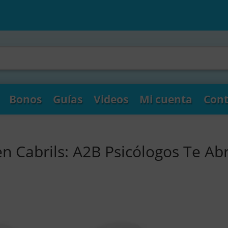
Bonos
Guías
Videos
Mi cuenta
Cont
n Cabrils: A2B Psicólogos Te Ab