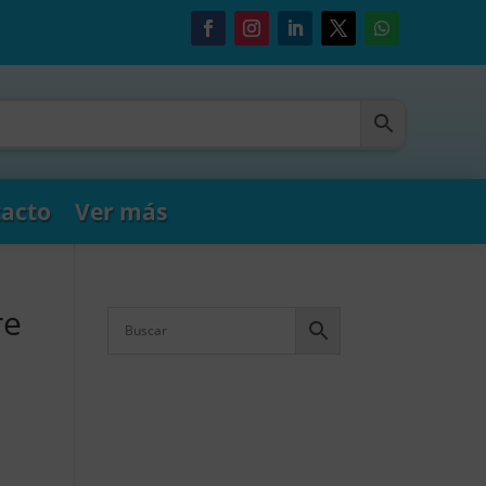
acto
Ver más
re