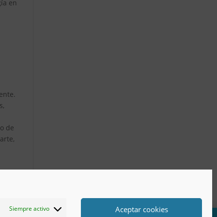
gía en
ente.
s,
to de
arte,
Aceptar cookies
Siempre activo