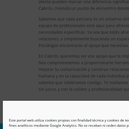
atenta pueden marcar una diferencia significat
Cabrils, creando un punto de encuentro donde 
Sabemos que cada persona es un universo único
equipo de profesionales está aquí para ofrec
necesidades específicas. Ya sea que estés atr
relaciones, o simplemente buscando un espacio
Psicólogos encontrarás el apoyo que necesitas
En Cabrils, queremos ser ese apoyo que te impu
Nos comprometemos a proporcionarte herramien
mejorar tu comunicación y construir relacion
humana y en la capacidad de cada individuo pa
valentía que celebramos contigo. Te invitamos
sin juicio, y con la calidez y profesionalidad q
Este portal web utiliza cookies propias con finalidad técnica y cookies de t
fines analíticos mediante Google Analytics. No se recaban ni ceden datos p