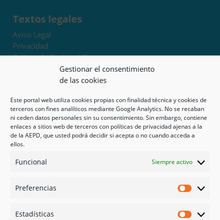
Textos legales
Aviso Legal
Privacidad
Política de Cookies UE
Términos y condiciones
Gestionar el consentimiento
Exoneración de responsabilidad
de las cookies
Este portal web utiliza cookies propias con finalidad técnica y cookies de
Mapa del sitio
terceros con fines analíticos mediante Google Analytics. No se recaban
ni ceden datos personales sin su consentimiento. Sin embargo, contiene
Mi cuenta
enlaces a sitios web de terceros con políticas de privacidad ajenas a la
Tienda
de la AEPD, que usted podrá decidir si acepta o no cuando acceda a
Psicología en Murcia
ellos.
Bonos
Funcional
Siempre activo
Guías
Preferencias
Redes sociales
Preferen
Facebook
Estadísticas
Instagram
Estadíst