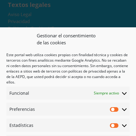
Textos legales
Aviso Legal
Privacidad
Política de Cookies UE
Términos y condiciones
Gestionar el consentimiento
Exoneración de responsabilidad
de las cookies
Este portal web utiliza cookies propias con finalidad técnica y cookies de
Mapa del sitio
terceros con fines analíticos mediante Google Analytics. No se recaban
ni ceden datos personales sin su consentimiento. Sin embargo, contiene
Mi cuenta
enlaces a sitios web de terceros con políticas de privacidad ajenas a la
Tienda
de la AEPD, que usted podrá decidir si acepta o no cuando acceda a
Psicología en Murcia
ellos.
Bonos
Funcional
Siempre activo
Guías
Preferencias
Redes sociales
Preferen
Facebook
Estadísticas
Instagram
Estadíst
Doctoralia