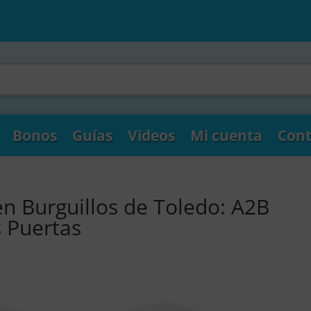
Bonos
Guías
Videos
Mi cuenta
Cont
en Burguillos de Toledo: A2B
s Puertas