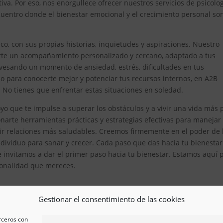
iva. Por eso, nos enorgullece ofrecer nuestros servicios de psicolo
uentro donde el bienestar emocional y el crecimiento personal son
, con sus propias historias, inquietudes y aspiraciones. Nuestro
erte un acompañamiento personalizado y cercano, adaptado a tus
avesando un momento de ansiedad, estrés, dificultades en tus
 para conocerte mejor y potenciar tus recursos internos, en A2B
. No tienes que enfrentar estas situaciones en soledad.
yo que te impulse a superar los obstáculos y a vivir una vida más 
arte herramientas prácticas y estrategias efectivas para manejar
ir relaciones más saludables. Creemos firmemente en el poder de 
ividuo para sanar y crecer. Cada paso que das hacia tu bienestar
e invitamos a dar el primer paso hacia tu bienestar. Estamos aquí 
esionalidad que mereces.
Gestionar el consentimiento de las cookies
erceros con