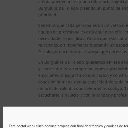
atenta pueden marcar una diferencia significat
Burguillos de Toledo, creando un punto de enc
prioridad.
Sabemos que cada persona es un universo único
equipo de profesionales está aquí para ofrec
necesidades específicas. Ya sea que estés atr
relaciones, o simplemente buscando un espacio
Psicólogos encontrarás el apoyo que necesitas
En Burguillos de Toledo, queremos ser ese apo
y consciente. Nos comprometemos a proporcion
emociones, mejorar tu comunicación y constru
conexión humana y en la capacidad de cada ind
un acto de valentía que celebramos contigo. T
escucharte, sin juicio, y con la calidez y prof
Este portal web utiliza cookies propias con finalidad técnica y cookies de t