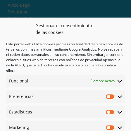
Aviso Legal
Privacidad
Política de Cookies UE
Términos y condiciones
Gestionar el consentimiento
Exoneración de responsabilidad
de las cookies
Este portal web utiliza cookies propias con finalidad técnica y cookies de
Mapa del sitio
terceros con fines analíticos mediante Google Analytics. No se recaban
ni ceden datos personales sin su consentimiento. Sin embargo, contiene
Mi cuenta
enlaces a sitios web de terceros con políticas de privacidad ajenas a la
Tienda
de la AEPD, que usted podrá decidir si acepta o no cuando acceda a
Psicología en Murcia
ellos.
Bonos
Funcional
Siempre activo
Guías
Preferencias
Redes sociales
Preferen
Facebook
Estadísticas
Instagram
Estadíst
Doctoralia
Marketing
Linked in
Marketi