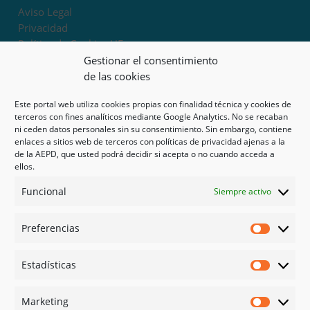
Aviso Legal
Privacidad
Política de Cookies UE
Términos y condiciones
Gestionar el consentimiento
Exoneración de responsabilidad
de las cookies
Este portal web utiliza cookies propias con finalidad técnica y cookies de
Mapa del sitio
terceros con fines analíticos mediante Google Analytics. No se recaban
ni ceden datos personales sin su consentimiento. Sin embargo, contiene
Mi cuenta
enlaces a sitios web de terceros con políticas de privacidad ajenas a la
Tienda
de la AEPD, que usted podrá decidir si acepta o no cuando acceda a
Psicología en Murcia
ellos.
Bonos
Funcional
Siempre activo
Guías
Preferencias
Redes sociales
Preferen
Facebook
Estadísticas
Instagram
Estadíst
Doctoralia
Marketing
Linked in
Marketi