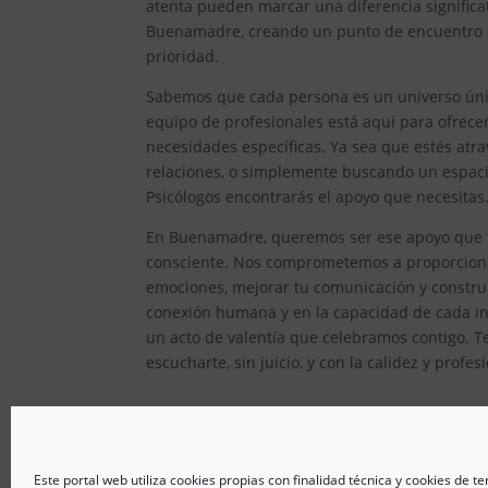
atenta pueden marcar una diferencia significat
Buenamadre, creando un punto de encuentro do
prioridad.
Sabemos que cada persona es un universo único
equipo de profesionales está aquí para ofrec
necesidades específicas. Ya sea que estés atr
relaciones, o simplemente buscando un espacio
Psicólogos encontrarás el apoyo que necesitas
En Buenamadre, queremos ser ese apoyo que te
consciente. Nos comprometemos a proporcionar
emociones, mejorar tu comunicación y constru
conexión humana y en la capacidad de cada ind
un acto de valentía que celebramos contigo. T
escucharte, sin juicio, y con la calidez y prof
Este portal web utiliza cookies propias con finalidad técnica y cookies de t