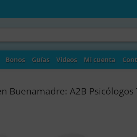
Bonos
Guías
Videos
Mi cuenta
Cont
 en Buenamadre: A2B Psicólogos