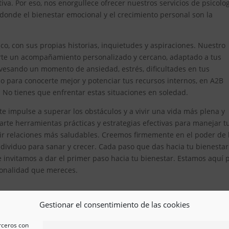
iva. Por eso, nos enorgullece ofrecer nuestros servicios de psicolo
nde el bienestar emocional y el crecimiento personal son la
, con sus propias historias, inquietudes y aspiraciones. Nuestro
erte un acompañamiento personalizado y cercano, adaptado a tus
avesando un momento de ansiedad, estrés, dificultades en tus
 para conocerte mejor y potenciar tus recursos internos, en A2B
. No tienes que enfrentar estas situaciones en soledad.
 impulse a superar los obstáculos y a vivir una vida más plena y
te herramientas prácticas y estrategias efectivas para manejar t
ir relaciones más saludables. Creemos firmemente en el poder de 
ividuo para sanar y crecer. Cada paso que das hacia tu bienestar
e invitamos a dar el primer paso hacia tu bienestar. Estamos aquí 
esionalidad que mereces.
Gestionar el consentimiento de las cookies
erceros con