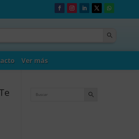
acto
Ver más
 Te