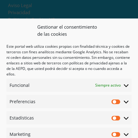
Aviso Legal
Privacidad
Política de Cookies UE
Términos y condiciones
Gestionar el consentimiento
Exoneración de responsabilidad
de las cookies
Este portal web utiliza cookies propias con finalidad técnica y cookies de
Mapa del sitio
terceros con fines analíticos mediante Google Analytics. No se recaban
ni ceden datos personales sin su consentimiento. Sin embargo, contiene
Mi cuenta
enlaces a sitios web de terceros con políticas de privacidad ajenas a la
Tienda
de la AEPD, que usted podrá decidir si acepta o no cuando acceda a
Psicología en Murcia
ellos.
Bonos
Funcional
Siempre activo
Guías
Preferencias
Redes sociales
Preferen
Facebook
Estadísticas
Instagram
Estadíst
Doctoralia
Marketing
Linked in
Marketi