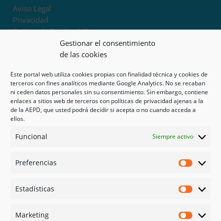
Aviso Legal
Privacidad
Política de Cookies UE
Términos y condiciones
Gestionar el consentimiento
Exoneración de responsabilidad
de las cookies
Este portal web utiliza cookies propias con finalidad técnica y cookies de
Mapa del sitio
terceros con fines analíticos mediante Google Analytics. No se recaban
ni ceden datos personales sin su consentimiento. Sin embargo, contiene
Mi cuenta
enlaces a sitios web de terceros con políticas de privacidad ajenas a la
Tienda
de la AEPD, que usted podrá decidir si acepta o no cuando acceda a
Psicología en Murcia
ellos.
Bonos
Funcional
Siempre activo
Guías
Preferencias
Redes sociales
Preferen
Facebook
Estadísticas
Instagram
Estadíst
Doctoralia
Marketing
Linked in
Marketi