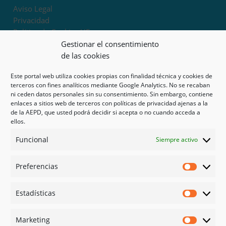
Aviso Legal
Privacidad
Política de Cookies UE
Términos y condiciones
Gestionar el consentimiento
Exoneración de responsabilidad
de las cookies
Este portal web utiliza cookies propias con finalidad técnica y cookies de
Mapa del sitio
terceros con fines analíticos mediante Google Analytics. No se recaban
ni ceden datos personales sin su consentimiento. Sin embargo, contiene
Mi cuenta
enlaces a sitios web de terceros con políticas de privacidad ajenas a la
Tienda
de la AEPD, que usted podrá decidir si acepta o no cuando acceda a
Psicología en Murcia
ellos.
Bonos
Funcional
Siempre activo
Guías
Preferencias
Redes sociales
Preferen
Facebook
Estadísticas
Instagram
Estadíst
Doctoralia
Marketing
Linked in
Marketi