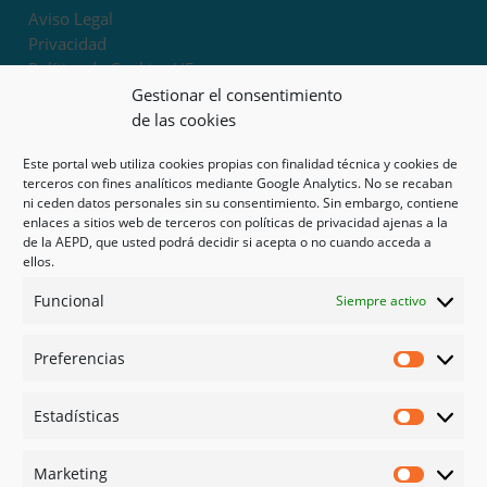
Aviso Legal
Privacidad
Política de Cookies UE
Términos y condiciones
Gestionar el consentimiento
Exoneración de responsabilidad
de las cookies
Este portal web utiliza cookies propias con finalidad técnica y cookies de
Mapa del sitio
terceros con fines analíticos mediante Google Analytics. No se recaban
ni ceden datos personales sin su consentimiento. Sin embargo, contiene
Mi cuenta
enlaces a sitios web de terceros con políticas de privacidad ajenas a la
Tienda
de la AEPD, que usted podrá decidir si acepta o no cuando acceda a
Psicología en Murcia
ellos.
Bonos
Funcional
Siempre activo
Guías
Preferencias
Redes sociales
Preferen
Facebook
Estadísticas
Instagram
Estadíst
Doctoralia
Marketing
Linked in
Marketi