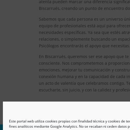
atenta pueden marcar una diferencia significat
Biscarrués, creando un punto de encuentro don
Sabemos que cada persona es un universo único
equipo de profesionales está aquí para ofrec
necesidades específicas. Ya sea que estés atr
relaciones, o simplemente buscando un espacio
Psicólogos encontrarás el apoyo que necesitas
En Biscarrués, queremos ser ese apoyo que te 
consciente. Nos comprometemos a proporcionar
emociones, mejorar tu comunicación y constru
conexión humana y en la capacidad de cada ind
un acto de valentía que celebramos contigo. T
escucharte, sin juicio, y con la calidez y prof
Este portal web utiliza cookies propias con finalidad técnica y cookies de t
fines analíticos mediante Google Analytics. No se recaban ni ceden datos p