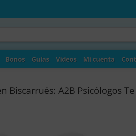
Bonos
Guías
Videos
Mi cuenta
Cont
en Biscarrués: A2B Psicólogos Te