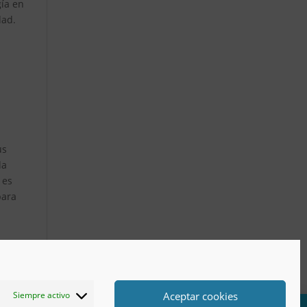
gía en
dad.
us
la
 es
para
Aceptar cookies
Siempre activo