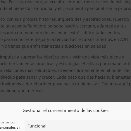
iva. Por eso, nos enorgullece ofrecer nuestros servicios de psicolo
de el bienestar emocional y el crecimiento personal son la priori
, con sus propias historias, inquietudes y aspiraciones. Nuestro
erte un acompañamiento personalizado y cercano, adaptado a tus
avesando un momento de ansiedad, estrés, dificultades en tus
 para conocerte mejor y potenciar tus recursos internos, en A2B
. No tienes que enfrentar estas situaciones en soledad.
impulse a superar los obstáculos y a vivir una vida más plena y
te herramientas prácticas y estrategias efectivas para manejar t
ir relaciones más saludables. Creemos firmemente en el poder de 
ividuo para sanar y crecer. Cada paso que das hacia tu bienestar
e invitamos a dar el primer paso hacia tu bienestar. Estamos aquí 
esionalidad que mereces.
Gestionar el consentimiento de las cookies
erceros con
Funcional
ersonales sin