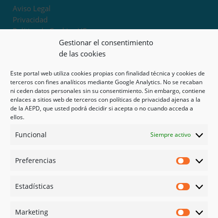
Aviso Legal
Privacidad
Política de Cookies UE
Términos y condiciones
Gestionar el consentimiento
Exoneración de responsabilidad
de las cookies
Este portal web utiliza cookies propias con finalidad técnica y cookies de
Mapa del sitio
terceros con fines analíticos mediante Google Analytics. No se recaban
ni ceden datos personales sin su consentimiento. Sin embargo, contiene
Mi cuenta
enlaces a sitios web de terceros con políticas de privacidad ajenas a la
Tienda
de la AEPD, que usted podrá decidir si acepta o no cuando acceda a
Psicología en Murcia
ellos.
Bonos
Funcional
Siempre activo
Guías
Preferencias
Redes sociales
Preferen
Facebook
Estadísticas
Instagram
Estadíst
Doctoralia
Marketing
Linked in
Marketi