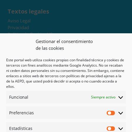
Textos legales
Aviso Legal
Privacidad
Política de Cookies UE
Términos y condiciones
Gestionar el consentimiento
Exoneración de responsabilidad
de las cookies
Este portal web utiliza cookies propias con finalidad técnica y cookies de
Mapa del sitio
terceros con fines analíticos mediante Google Analytics. No se recaban
ni ceden datos personales sin su consentimiento. Sin embargo, contiene
Mi cuenta
enlaces a sitios web de terceros con políticas de privacidad ajenas a la
Tienda
de la AEPD, que usted podrá decidir si acepta o no cuando acceda a
Psicología en Murcia
ellos.
Bonos
Funcional
Siempre activo
Guías
Preferencias
Redes sociales
Preferen
Facebook
Estadísticas
Instagram
Estadíst