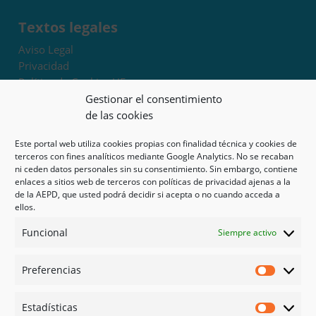
Textos legales
Aviso Legal
Privacidad
Política de Cookies UE
Términos y condiciones
Gestionar el consentimiento
Exoneración de responsabilidad
de las cookies
Este portal web utiliza cookies propias con finalidad técnica y cookies de
Mapa del sitio
terceros con fines analíticos mediante Google Analytics. No se recaban
ni ceden datos personales sin su consentimiento. Sin embargo, contiene
Mi cuenta
enlaces a sitios web de terceros con políticas de privacidad ajenas a la
Tienda
de la AEPD, que usted podrá decidir si acepta o no cuando acceda a
Psicología en Murcia
ellos.
Bonos
Funcional
Siempre activo
Guías
Preferencias
Redes sociales
Preferen
Facebook
Estadísticas
Instagram
Estadíst