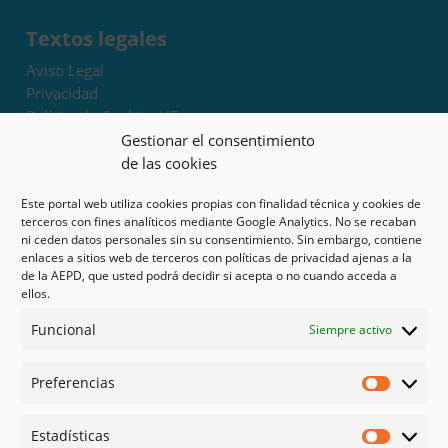
Textos legales
Aviso Legal
Privacidad
Política de Cookies UE
Términos y condiciones
Gestionar el consentimiento
Exoneración de responsabilidad
de las cookies
Este portal web utiliza cookies propias con finalidad técnica y cookies de
Mapa del sitio
terceros con fines analíticos mediante Google Analytics. No se recaban
ni ceden datos personales sin su consentimiento. Sin embargo, contiene
Mi cuenta
enlaces a sitios web de terceros con políticas de privacidad ajenas a la
Tienda
de la AEPD, que usted podrá decidir si acepta o no cuando acceda a
Psicología en Murcia
ellos.
Bonos
Funcional
Siempre activo
Guías
Preferencias
Redes sociales
Preferen
Facebook
Estadísticas
Instagram
Estadíst