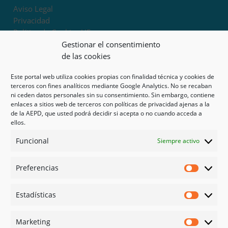
Aviso Legal
Privacidad
Política de Cookies UE
Términos y condiciones
Gestionar el consentimiento
Exoneración de responsabilidad
de las cookies
Este portal web utiliza cookies propias con finalidad técnica y cookies de
Mapa del sitio
terceros con fines analíticos mediante Google Analytics. No se recaban
ni ceden datos personales sin su consentimiento. Sin embargo, contiene
Mi cuenta
enlaces a sitios web de terceros con políticas de privacidad ajenas a la
Tienda
de la AEPD, que usted podrá decidir si acepta o no cuando acceda a
Psicología en Murcia
ellos.
Bonos
Funcional
Siempre activo
Guías
Preferencias
Redes sociales
Preferen
Facebook
Estadísticas
Instagram
Estadíst
Doctoralia
Marketing
Linked in
Marketi