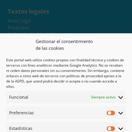
Textos legales
Aviso Legal
Privacidad
Política de Cookies UE
Términos y condiciones
Gestionar el consentimiento
Exoneración de responsabilidad
de las cookies
Este portal web utiliza cookies propias con finalidad técnica y cookies de
Mapa del sitio
terceros con fines analíticos mediante Google Analytics. No se recaban
ni ceden datos personales sin su consentimiento. Sin embargo, contiene
Mi cuenta
enlaces a sitios web de terceros con políticas de privacidad ajenas a la
Tienda
de la AEPD, que usted podrá decidir si acepta o no cuando acceda a
Psicología en Murcia
ellos.
Bonos
Funcional
Siempre activo
Guías
Preferencias
Redes sociales
Preferen
Facebook
Estadísticas
Instagram
Estadíst