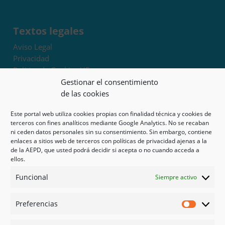
Textos legales
Aviso Legal
Privacidad
Política de Cookies UE
Términos y condiciones
Gestionar el consentimiento
Exoneración de responsabilidad
de las cookies
Este portal web utiliza cookies propias con finalidad técnica y cookies de
Mapa del sitio
terceros con fines analíticos mediante Google Analytics. No se recaban
ni ceden datos personales sin su consentimiento. Sin embargo, contiene
Mi cuenta
enlaces a sitios web de terceros con políticas de privacidad ajenas a la
Tienda
de la AEPD, que usted podrá decidir si acepta o no cuando acceda a
Psicología en Murcia
ellos.
Bonos
Funcional
Siempre activo
Guías
Preferencias
Redes sociales
Preferen
Facebook