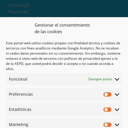
Aviso Legal
Privacidad
Política de Cookies UE
Términos y condiciones
Gestionar el consentimiento
Exoneración de responsabilidad
de las cookies
Este portal web utiliza cookies propias con finalidad técnica y cookies de
Mapa del sitio
terceros con fines analíticos mediante Google Analytics. No se recaban
ni ceden datos personales sin su consentimiento. Sin embargo, contiene
Mi cuenta
enlaces a sitios web de terceros con políticas de privacidad ajenas a la
Tienda
de la AEPD, que usted podrá decidir si acepta o no cuando acceda a
Psicología en Murcia
ellos.
Bonos
Funcional
Siempre activo
Guías
Preferencias
Redes sociales
Preferen
Facebook
Estadísticas
Instagram
Estadíst
Doctoralia
Marketing
Linked in
Marketi