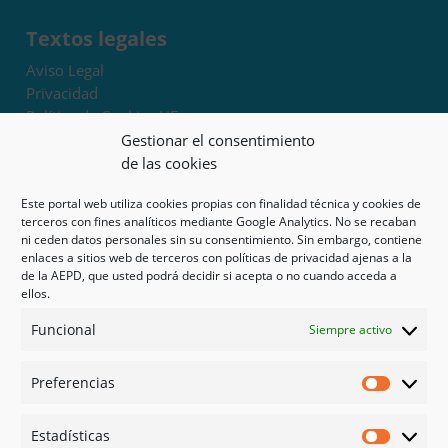
Textos legales
Aviso Legal
Privacidad
Política de Cookies UE
Términos y condiciones
Gestionar el consentimiento
Exoneración de responsabilidad
de las cookies
Este portal web utiliza cookies propias con finalidad técnica y cookies de
Mapa del sitio
terceros con fines analíticos mediante Google Analytics. No se recaban
ni ceden datos personales sin su consentimiento. Sin embargo, contiene
Mi cuenta
enlaces a sitios web de terceros con políticas de privacidad ajenas a la
Tienda
de la AEPD, que usted podrá decidir si acepta o no cuando acceda a
Psicología en Murcia
ellos.
Bonos
Funcional
Siempre activo
Guías
Preferencias
Redes sociales
Preferen
Facebook
Estadísticas
Instagram
Estadíst