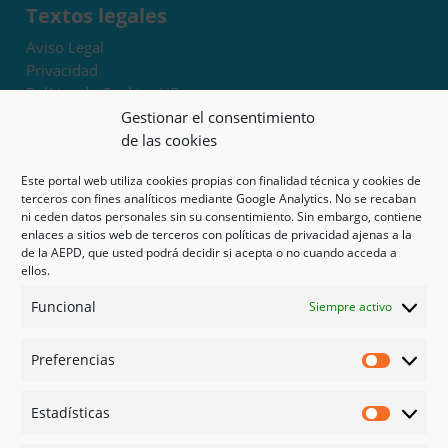
Textos legales
Aviso Legal
Privacidad
Política de Cookies UE
Términos y condiciones
Gestionar el consentimiento
Exoneración de responsabilidad
de las cookies
Este portal web utiliza cookies propias con finalidad técnica y cookies de
Mapa del sitio
terceros con fines analíticos mediante Google Analytics. No se recaban
ni ceden datos personales sin su consentimiento. Sin embargo, contiene
Mi cuenta
enlaces a sitios web de terceros con políticas de privacidad ajenas a la
Tienda
de la AEPD, que usted podrá decidir si acepta o no cuando acceda a
Psicología en Murcia
ellos.
Bonos
Funcional
Siempre activo
Guías
Preferencias
Redes sociales
Preferen
Facebook
Estadísticas
Instagram
Estadíst
Doctoralia